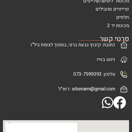
ש/שלייפים
בילים
ר
: קיבוץ גבעת ברנר, בסמוך לצומת ביל“ו
בוויז
073-7
srbenami@gma :דוא”ל