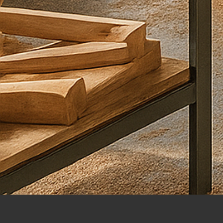
קראתי
ואני
מסכים\ה
ל
מדיניות
הפרטיות
שליחה