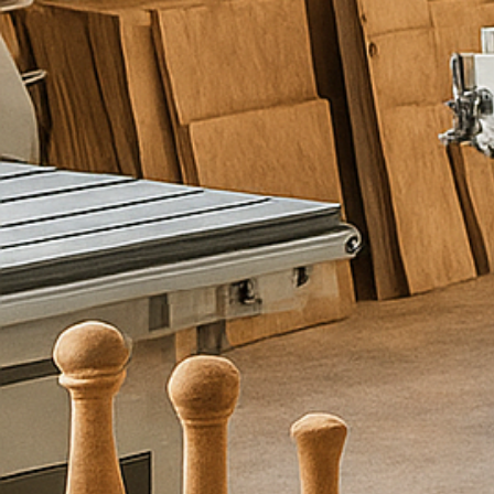
ו
ת
כ
ם
מ
ל
א
ו
פ
ר
ט
י
ם
ו
א
נ
ו
נ
ח
ז