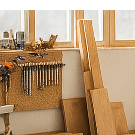
נ
ש
מ
ח
ל
ע
מ
ו
ד
ל
ש
י
ר