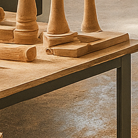
ו
ר
ע
ל
י
כ
ם
ב
ה
ק
ד
ם