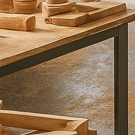
כ
ם
ב
ה
ק
ד
ם