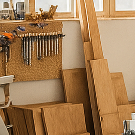
ש
מ
ח
ל
ע
מ
ו
ד
ל
ש
י
ר
ו
ת
כ