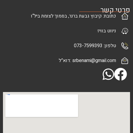
ר
: קיבוץ גבעת ברנר, בסמוך לצומת ביל“ו
בוויז
073-7
srbenami@gma :דוא”ל