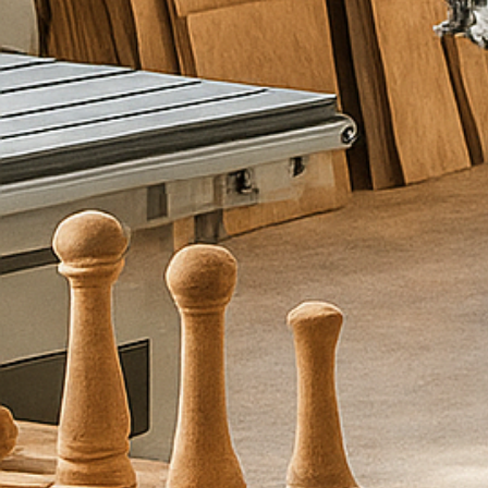
ם
מ
ל
א
ו
פ
ר
ט
י
ם
ו
א
נ
ו
נ
ח
ז
ו
ר
ע
ל
י