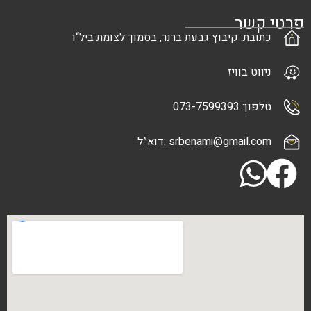
ר
: קיבוץ גבעת ברנר, בסמוך לצומת ביל“ו
בוויז
073-7
srbenami@gma :דוא”ל