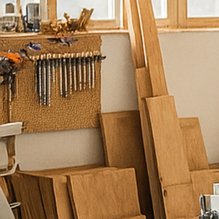
ש
מ
ח
ל
ע
מ
ו
ד
ל
ש
י
ר
ו
ת
כ