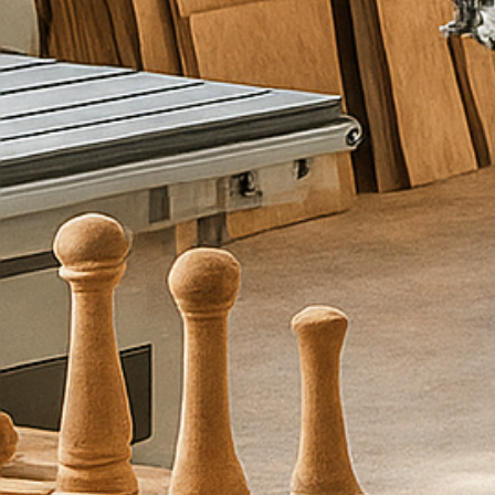
ם
מ
ל
א
ו
פ
ר
ט
י
ם
ו
א
נ
ו
נ
ח
ז
ו
ר
ע
ל
י