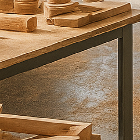
כ
ם
ב
ה
ק
ד
ם