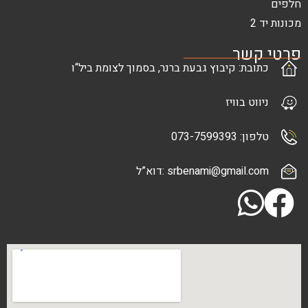
ר
: קיבוץ גבעת ברנר, בסמוך לצומת ביל“ו
בוויז
073-7
srbenami@gma :דוא”ל