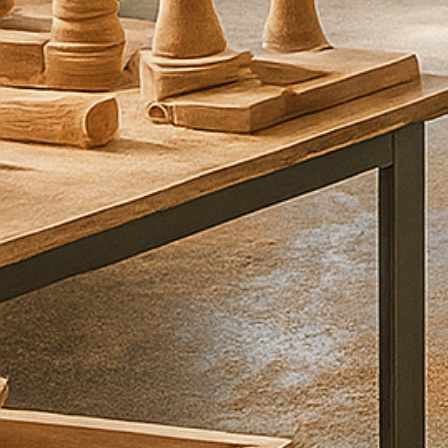
ע
ל
י
כ
ם
ב
ה
ק
ד
ם