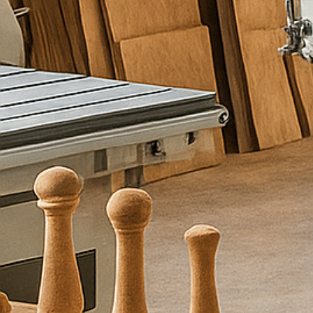
ת
כ
ם
מ
ל
א
ו
פ
ר
ט
י
ם
ו
א
נ
ו
נ
ח
ז
ו
ר