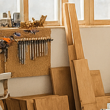
נ
ש
מ
ח
ל
ע
מ
ו
ד
ל
ש
י
ר
ו