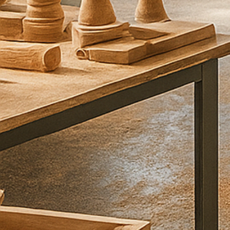
ל
י
כ
ם
ב
ה
ק
ד
ם