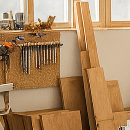
נ
ש
מ
ח
ל
ע
מ
ו
ד
ל
ש
י
ר
ו
ת