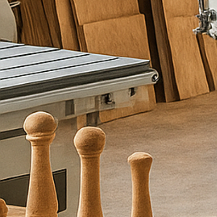
כ
ם
מ
ל
א
ו
פ
ר
ט
י
ם
ו
א
נ
ו
נ
ח
ז
ו
ר
ע