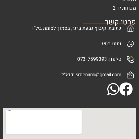
ר
: קיבוץ גבעת ברנר, בסמוך לצומת ביל“ו
בוויז
073-7
srbenami@gma :דוא”ל