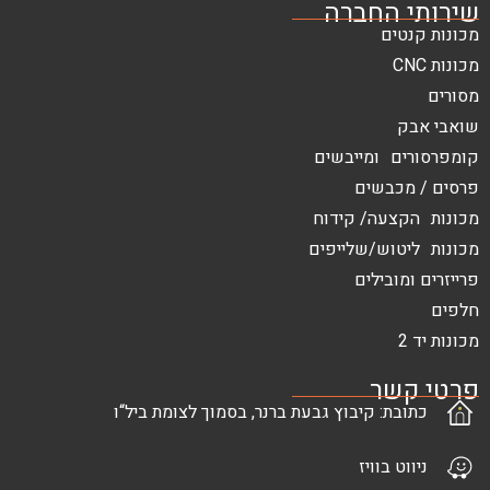
החברה
ם
 ומייבשים
בשים
עה/ קידוח
ש/שלייפים
בילים
ר
: קיבוץ גבעת ברנר, בסמוך לצומת ביל“ו
בוויז