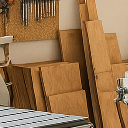
ע
מ
ו
ד
ל
ש
י
ר
ו
ת
כ
ם
מ
ל
א
ו