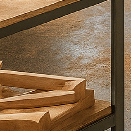
ם
קראתי
ואני
מסכים\ה