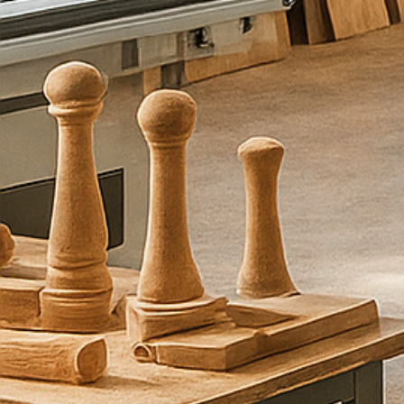
פ
ר
ט
י
ם
ו
א
נ
ו
נ
ח
ז
ו
ר
ע
ל
י
כ
ם
ב
ה
ק
ד