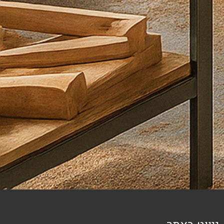
קראתי
ואני
מסכים\ה
ל
מדיניות
הפרטיות
שליחה