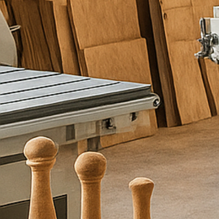
ו
ת
כ
ם
מ
ל
א
ו
פ
ר
ט
י
ם
ו
א
נ
ו
נ
ח
ז