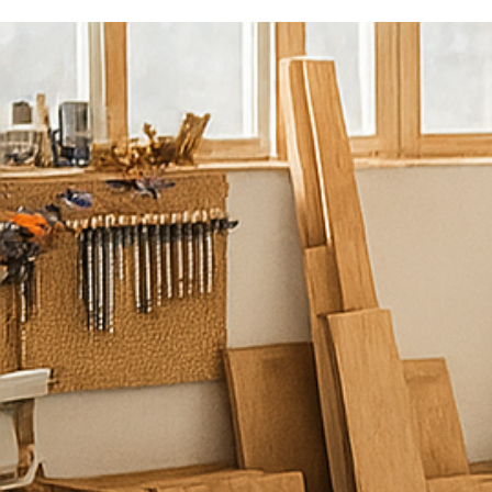
נ
ש
מ
ח
ל
ע
מ
ו
ד
ל
ש
י
ר