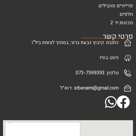
בילים
ר
: קיבוץ גבעת ברנר, בסמוך לצומת ביל“ו
בוויז
073-7
srbenami@gma :דוא”ל