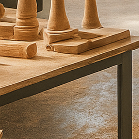
ו
ר
ע
ל
י
כ
ם
ב
ה
ק
ד
ם