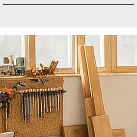
נ
ש
מ
ח
ל
ע
מ
ו
ד
ל