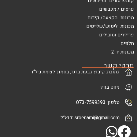
 ומייבשים
בשים
עה/ קידוח
ש/שלייפים
בילים
ר
: קיבוץ גבעת ברנר, בסמוך לצומת ביל“ו
בוויז
073-7
srbenami@gma :דוא”ל