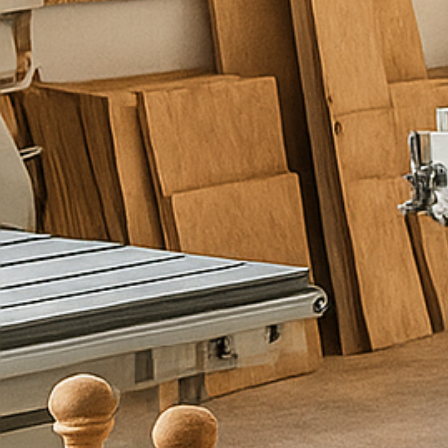
ש
י
ר
ו
ת
כ
ם
מ
ל
א
ו
פ
ר
ט
י
ם
ו
א
נ