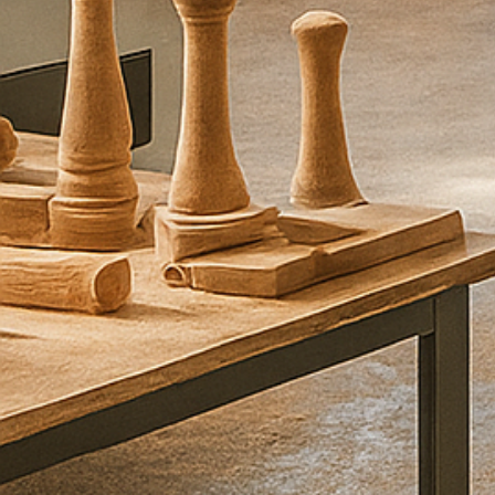
ו
נ
ח
ז
ו
ר
ע
ל
י
כ
ם
ב
ה
ק
ד
ם