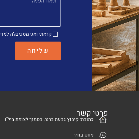
קראתי ואני מסכים\ה ל
מדי
שליחה
פרטי קשר
כתובת: קיבוץ גבעת ברנר, בסמוך לצומת ביל“ו
ניווט בוויז