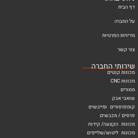
יות
החברה
ם
 ומייבשים
בשים
עה/ קידוח
ש/שלייפים