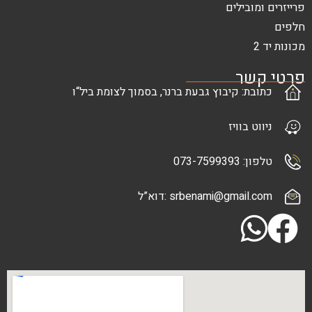
בילים
ר
: קיבוץ גבעת ברנר, בסמוך לצומת ביל“ו
בוויז
073-7
srbenami@gma :דוא”ל