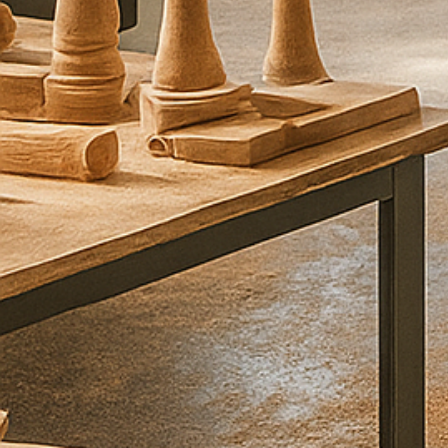
ר
ע
ל
י
כ
ם
ב
ה
ק
ד
ם