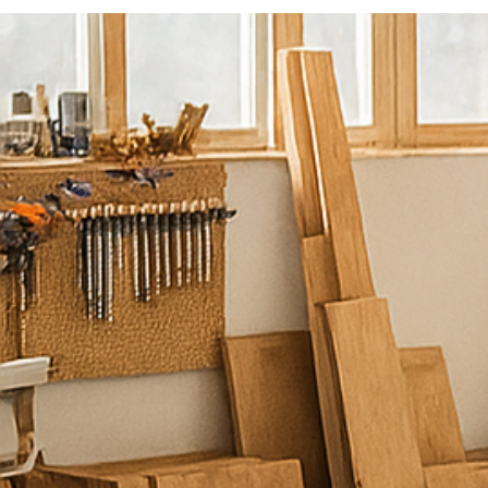
נ
ש
מ
ח
ל
ע
מ
ו
ד
ל
ש
י
ר