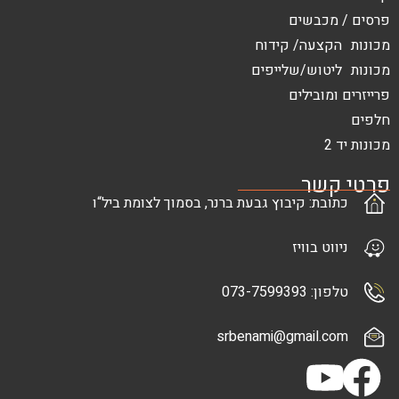
פרסים / מכבשים
מכונות הקצעה/ קידוח
מכונות ליטוש/שלייפים
פרייזרים ומובילים
חלפים
מכונות יד 2
פרטי קשר
כתובת: קיבוץ גבעת ברנר, בסמוך לצומת ביל“ו
ניווט בוויז
טלפון: 073-7599393
srbenami@gmail.com