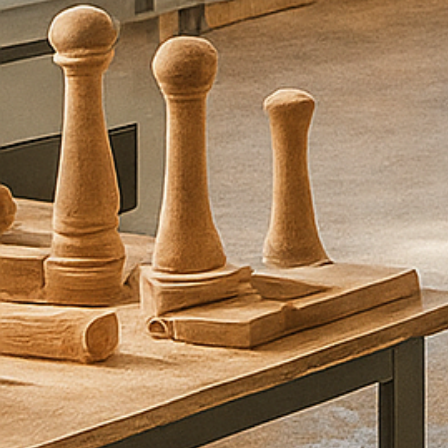
ם
ו
א
נ
ו
נ
ח
ז
ו
ר
ע
ל
י
כ
ם
ב
ה
ק
ד
ם