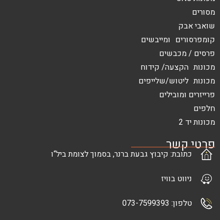
 ומייבשים
בשים
עה/ קידוח
ש/שלייפים
בילים
ר
: קיבוץ גבעת ברנר, בסמוך לצומת ביל“ו
בוויז
073-7