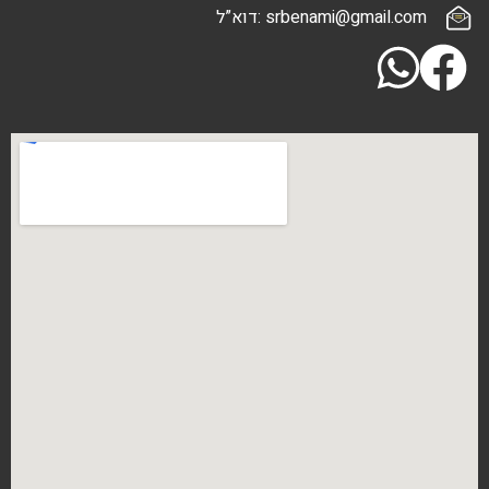
srbenami@gma :דוא”ל