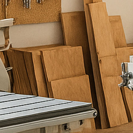
ו
ד
ל
ש
י
ר
ו
ת
כ
ם
מ
ל
א
ו
פ
ר
ט
י