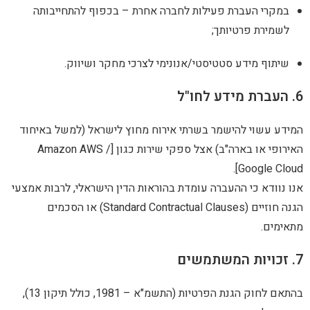
ברת פעילות לחברה אחרת – בכפוף להתחייבותה
רטיותך;
ע סטטיסטי/אנונימי לצרכי מחקר ושיווק.
להישמר בשרתי אירוח מחוץ לישראל (למשל באיחוד
האירופי או בארה"ב) אצל ספקי שירות כגון [Amazon AWS /
Go
 ההעברה עומדת בהוראות הדין הישראלי, לרבות אמצעי
הגנה חוזיים (Standard Contractual Clauses) או הסכמים
בהתאם לחוק הגנת הפרטיות (התשמ"א – 1981, כולל תיקון 13),