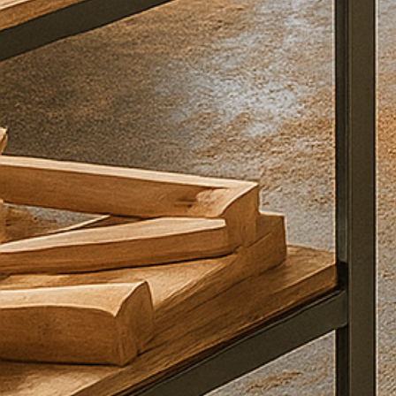
קראתי
ואני
מסכים\ה
ל
מדיניות
הפרטיות