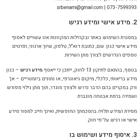
srbenami@gmail.com
|
0
וש באתר ובקהילות המקוונות אנו עשויים לאסוף
ון: שם, כתובת דוא"ל, טלפון, שיוך ארגוני, ופרטים
שים לצורך מתן השירות.
חוק, ייתכן כי ייאסף
מידע רגיש
– כגון
, כלכלי, מיקום גיאוגרפי, או נתונים ביומטריים – אך
הם הדבר נדרש ולצורך מוגדר, תוך מתן גילוי מפורש
 אבטחה מוגברת.
 תלויה בהסכמתך החופשית, ואינך חייב למסור מידע
 על־פי חוק.