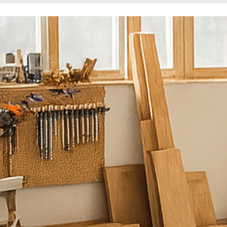
נ
ש
מ
ח
ל
ע
מ
ו
ד
ל
ש
י
ר