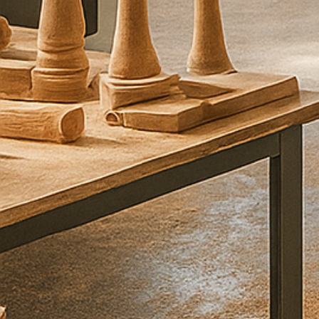
ו
ר
ע
ל
י
כ
ם
ב
ה
ק
ד
ם