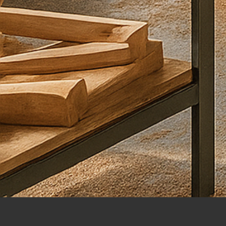
קראתי
ואני
מסכים\ה
ל
מדיניות
הפרטיות
שליחה