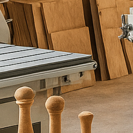
ו
ת
כ
ם
מ
ל
א
ו
פ
ר
ט
י
ם
ו
א
נ
ו
נ
ח
ז