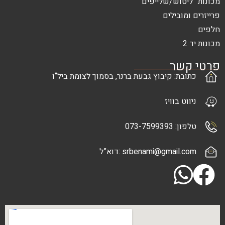
ש/שלייפים
בילים
ר
: קיבוץ גבעת ברנר, בסמוך לצומת ביל“ו
בוויז
073-7
srbenami@gma :דוא”ל