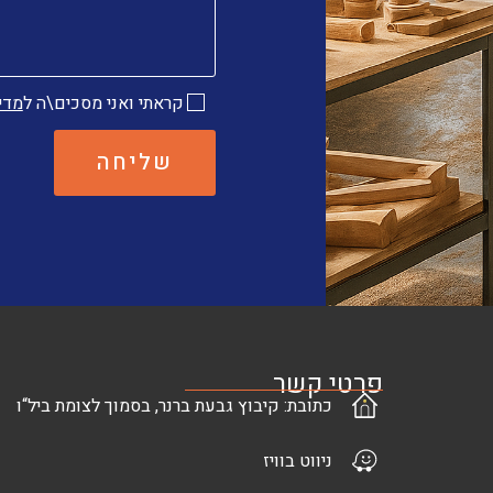
קראתי ואני מסכים\ה ל
מדי
שליחה
פרטי קשר
כתובת: קיבוץ גבעת ברנר, בסמוך לצומת ביל“ו
ניווט בוויז