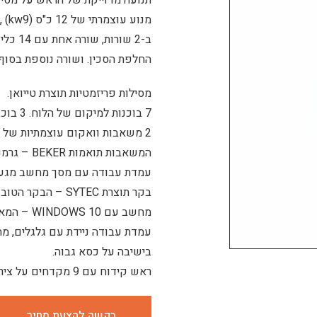
תנועה מדוייקת של הראש על מסילו
מנוע עוצמרתי של 12 כ"ס (kw9) ,עם מחליף סכינים אוטומטי, של 22 מקומות,
ב-2 ש
החלפת הסכין. ושורה נוספת בסוף
מסילות פריזמטיות תוצרת טייואן.
7 בוכנות למיקום של הלוח. 3 בוכנות על ציר X + ו 4 בוכנות על ציר Y.
2 משאבות וואקום עוצמתיות של 10 כ"ס (kw7.5) עם תושבת משאבה מעל למשאבה,
המשאבות תואמות BEKER – גרמניה.
עמדת עבודה עם מסך מחשב מגע גדול של "21 , עם 
בקר תוצרת SYTEC – הבקר הטוב ביותר בתחום, תוצרת טיוואן.
מחשב עם WINDOWS 10 – המאפשר התחברות WI-FI מרחוק.
עמדת עבודה ניידת עם גלגלים, מת
בישיבה על כסא גבוה.
ראש קידוח עם 9 מקדחים על ציר ה-X וציר ה-Y לקידוחים.
בקשה להצעת מחיר