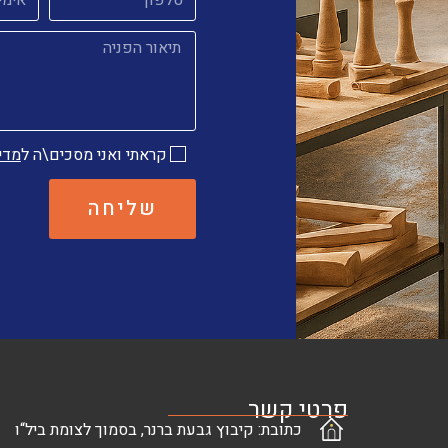
קראתי ואני מסכים\ה ל
מדי
שליחה
פרטי קשר
כתובת: קיבוץ גבעת ברנר, בסמוך לצומת ביל“ו