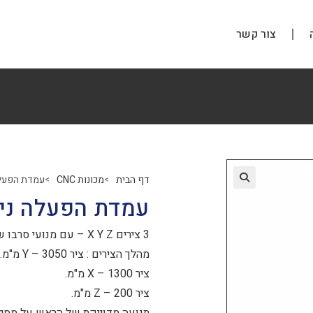
צור קשר
דף הבית
מכונות CNC
עמדת הפעלה
>
>
עמדת הפעלה ניי
3 צירים X Y Z – עם מנועי סרבו של –MIG DRIVER סה"כ kw 1.8 .
מהלך הצירים : ציר Y – 3050 מ"מ.
ציר X – 1300 מ"מ.
ציר Z – 200 מ"מ.