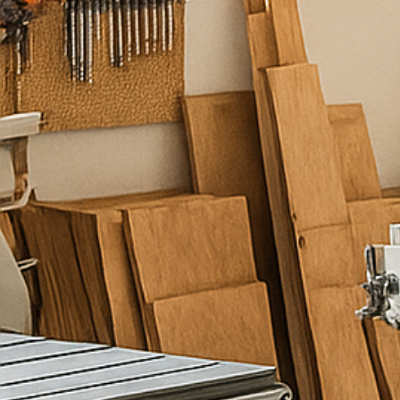
ע
מ
ו
ד
ל
ש
י
ר
ו
ת
כ
ם
מ
ל
א
ו