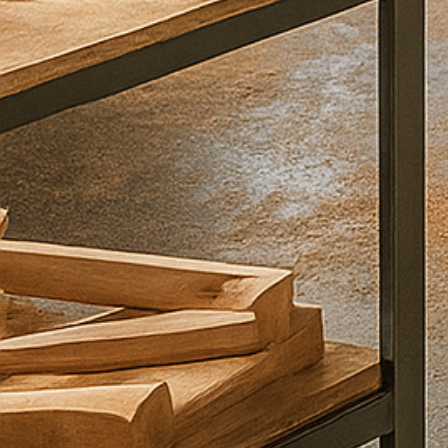
ם
קראתי
ואני
מסכים\ה