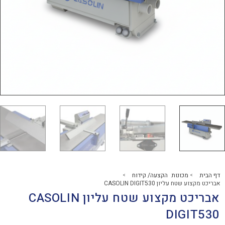
נות הקצעה/ קידוח
>
CASOLIN DIGIT53
אבריכט מקצוע שטח עליון CASOLIN
DI