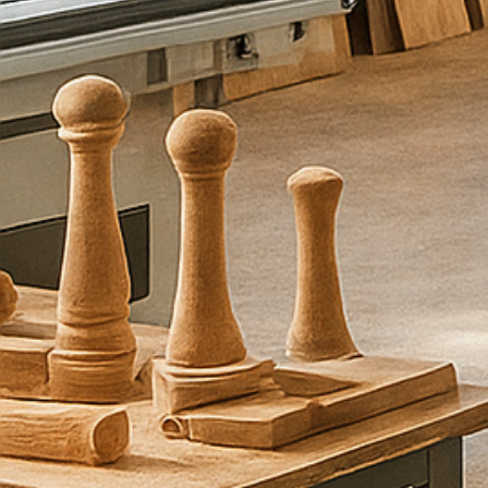
פ
ר
ט
י
ם
ו
א
נ
ו
נ
ח
ז
ו
ר
ע
ל
י
כ
ם
ב
ה
ק
ד