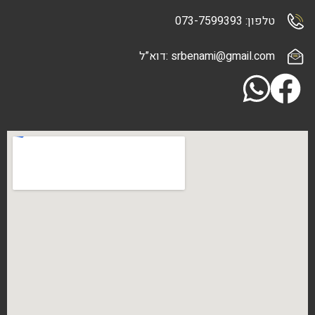
073-7
srbenami@gma :דוא”ל