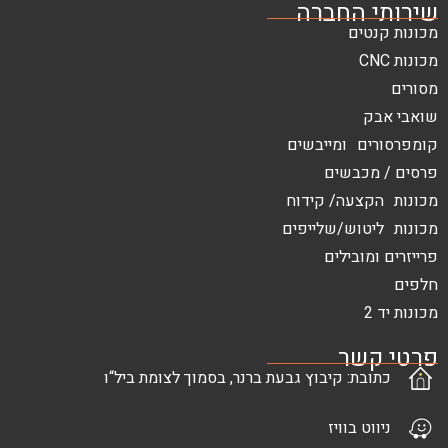
החברה
ם
 ומייבשים
בשים
עה/ קידוח
ש/שלייפים
בילים
ר
: קיבוץ גבעת ברנר, בסמוך לצומת ביל“ו
בוויז