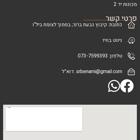
ר
: קיבוץ גבעת ברנר, בסמוך לצומת ביל“ו
בוויז
073-7
srbenami@gma :דוא”ל