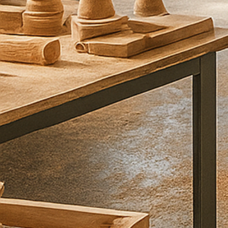
ל
י
כ
ם
ב
ה
ק
ד
ם