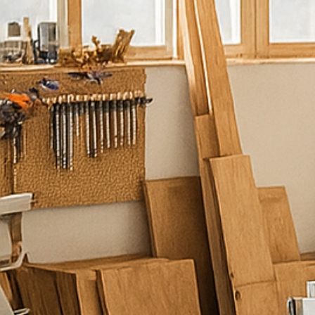
נ
ש
מ
ח
ל
ע
מ
ו
ד
ל
ש
י
ר
ו
ת