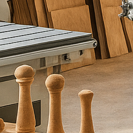
כ
ם
מ
ל
א
ו
פ
ר
ט
י
ם
ו
א
נ
ו
נ
ח
ז
ו
ר
ע