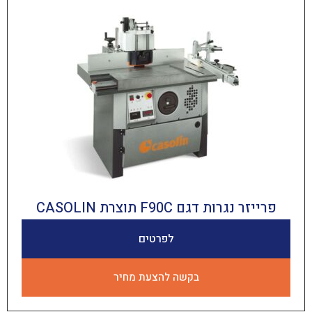
רות דגם F90C תוצרת CASOLIN
לפרטים
בקשה להצעת מחיר